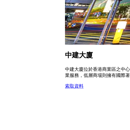
中建大廈
中建大廈位於香港商業區之中心
業服務，低層商場則擁有國際著
索取資料