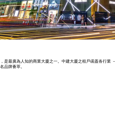
，是最廣為人知的商業大廈之一。中建大廈之租戶函蓋各行業 －
名品牌薈萃。