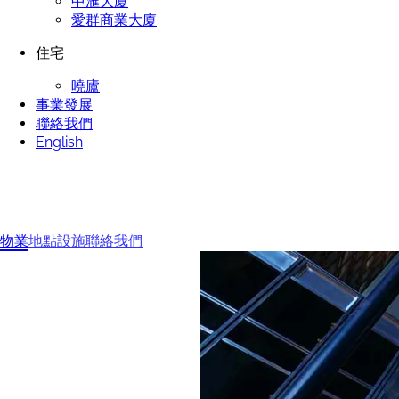
中滙大廈
愛群商業大廈
住宅
曉廬
事業發展
聯絡我們
English
物業
地點
設施
聯絡我們